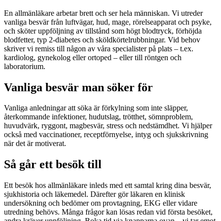
En allmänläkare arbetar brett och ser hela människan. Vi utreder
vanliga besvär från luftvägar, hud, mage, rörelseapparat och psyke,
och sköter uppföljning av tillstånd som högt blodtryck, förhöjda
blodfetter, typ 2-diabetes och sköldkörtelrubbningar. Vid behov
skriver vi remiss till någon av våra specialister på plats – t.ex.
kardiolog, gynekolog eller ortoped – eller till röntgen och
laboratorium.
Vanliga besvär man söker för
Vanliga anledningar att söka är förkylning som inte släpper,
återkommande infektioner, hudutslag, trötthet, sömnproblem,
huvudvärk, ryggont, magbesvär, stress och nedstämdhet. Vi hjälper
också med vaccinationer, receptförnyelse, intyg och sjukskrivning
när det är motiverat.
Så går ett besök till
Ett besök hos allmänläkare inleds med ett samtal kring dina besvär,
sjukhistoria och läkemedel. Därefter gör läkaren en klinisk
undersökning och bedömer om provtagning, EKG eller vidare
utredning behövs. Många frågor kan lösas redan vid första besöket,
andra kräver uppföljning. Boka tid via knapparna ovan – vi tar emot