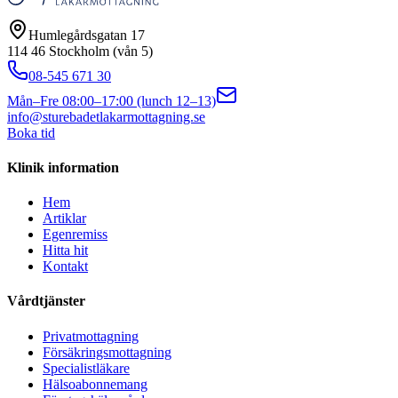
Humlegårdsgatan 17
114 46 Stockholm (vån 5)
08-545 671 30
Mån–Fre 08:00–17:00 (lunch 12–13)
info@sturebadetlakarmottagning.se
Boka tid
Klinik information
Hem
Artiklar
Egenremiss
Hitta hit
Kontakt
Vårdtjänster
Privatmottagning
Försäkringsmottagning
Specialistläkare
Hälsoabonnemang