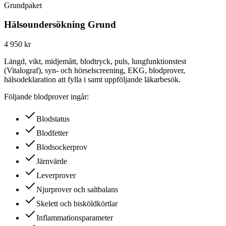
Grundpaket
Hälsoundersökning Grund
4 950 kr
Längd, vikt, midjemått, blodtryck, puls, lungfunktionstest
(Vitalograf), syn- och hörselscreening, EKG, blodprover,
hälsodeklaration att fylla i samt uppföljande läkarbesök.
Följande blodprover ingår:
Blodstatus
Blodfetter
Blodsockerprov
Järnvärde
Leverprover
Njurprover och saltbalans
Skelett och bisköldkörtlar
Inflammationsparameter