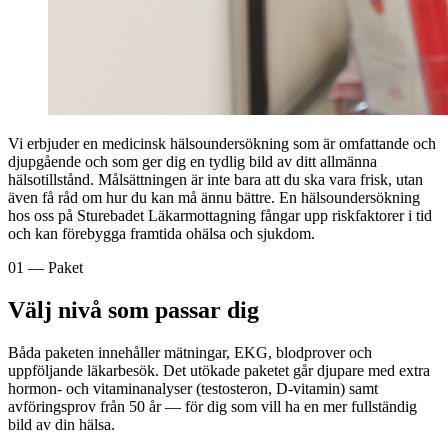
Vi erbjuder en medicinsk hälsoundersökning som är omfattande och
djupgående och som ger dig en tydlig bild av ditt allmänna
hälsotillstånd. Målsättningen är inte bara att du ska vara frisk, utan
även få råd om hur du kan må ännu bättre. En hälsoundersökning
hos oss på Sturebadet Läkarmottagning fångar upp riskfaktorer i tid
och kan förebygga framtida ohälsa och sjukdom.
01 — Paket
Välj nivå som passar dig
Båda paketen innehåller mätningar, EKG, blodprover och
uppföljande läkarbesök. Det utökade paketet går djupare med extra
hormon- och vitaminanalyser (testosteron, D-vitamin) samt
avföringsprov från 50 år — för dig som vill ha en mer fullständig
bild av din hälsa.