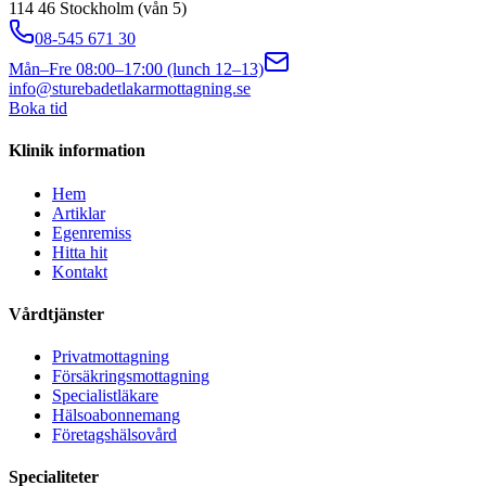
114 46 Stockholm (vån 5)
08-545 671 30
Mån–Fre 08:00–17:00 (lunch 12–13)
info@sturebadetlakarmottagning.se
Boka tid
Klinik information
Hem
Artiklar
Egenremiss
Hitta hit
Kontakt
Vårdtjänster
Privatmottagning
Försäkringsmottagning
Specialistläkare
Hälsoabonnemang
Företagshälsovård
Specialiteter