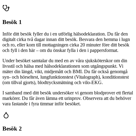
Besök 1
Inför ditt besök fyller du i en utförlig hälsodeklaration. Du får den
digitalt cirka två dagar innan ditt besök. Besvara den hemma i lugn
och ro, eller kom till mottagningen cirka 20 minuter före ditt besök
och fyll i den här – om du önskar fylla i den i pappersformat.
Under besöket samtalar du med en av våra sjuksköterskor om din
livsstil och hälsa med hälsodeklarationen som utgångspunkt. Vi
mäter din längd, vikt, midjemått och BMI. Du får också genomgå
syn- och hörseltest, lungfunktionstest (Vitalograph), konditionstest
(om tillval gjorts), blodtrycksmätning och vilo-EKG.
I samband med ditt besök undersöker vi genom blodprover ett flertal
markörer. Du får även lämna ett urinprov. Observera att du behöver
vara fastande i fyra timmar inför besöket.
Besök 2