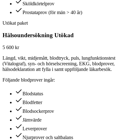
Sköldkörtelprov
Prostataprov (för män > 40 år)
Utökat paket
Hälsoundersökning Utökad
5 600 kr
Längd, vikt, midjemått, blodtryck, puls, lungfunktionstest
(Vitalograf), syn- och hörselscreening, EKG, blodprover,
hälsodeklaration att fylla i samt uppföljande läkarbesök.
Följande blodprover ingår:
Blodstatus
Blodfetter
Blodsockerprov
Järnvärde
Leverprover
Njurprover och saltbalans