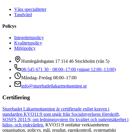
Våra specialiteter
Tandvård
Policys
Integritetspolicy
Kvalitetspolicy
Miljöpolicy
Humlegårdsgatan 17 114 46 Stockholm (vån 5)
08-545 671 30 · 08:00–17:00 (stängt 12:00–13:00)
Måndag–Fredag 08:00–17:00
info@sturebadetlakarmottagning.se
Certifiering
Sturebadet Läkarmottagning är certifierade enligt kraven i
standarden KVO11:9 som utgår från Socialstyrelsens föreskrift,
SOSFS 2011:9, om ledningssystem för kvalitet och patientsäkerhet i
hälso- och sjukvården.
KVO11:9 omfattar verksamhetens
organisation, policys, mål, resultat, egenkontroll, systematiskt