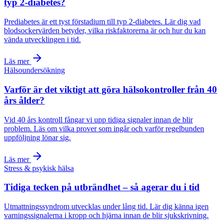
typ 2-diabetes?
Prediabetes är ett tyst förstadium till typ 2-diabetes. Lär dig vad
blodsockervärden betyder, vilka riskfaktorerna är och hur du kan
vända utvecklingen i tid.
Läs mer
Hälsoundersökning
Varför är det viktigt att göra hälsokontroller från 40
års ålder?
Vid 40 års kontroll fångar vi upp tidiga signaler innan de blir
problem. Läs om vilka prover som ingår och varför regelbunden
uppföljning lönar sig.
Läs mer
Stress & psykisk hälsa
Tidiga tecken på utbrändhet – så agerar du i tid
Utmattningssyndrom utvecklas under lång tid. Lär dig känna igen
varningssignalerna i kropp och hjärna innan de blir sjukskrivning.