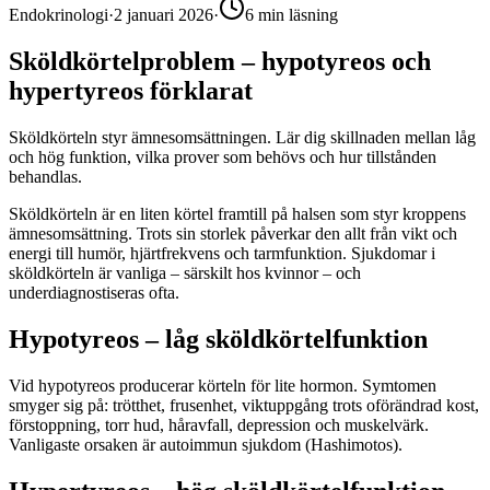
Endokrinologi
·
2 januari 2026
·
6
min läsning
Sköldkörtelproblem – hypotyreos och
hypertyreos förklarat
Sköldkörteln styr ämnesomsättningen. Lär dig skillnaden mellan låg
och hög funktion, vilka prover som behövs och hur tillstånden
behandlas.
Sköldkörteln är en liten körtel framtill på halsen som styr kroppens
ämnesomsättning. Trots sin storlek påverkar den allt från vikt och
energi till humör, hjärtfrekvens och tarmfunktion. Sjukdomar i
sköldkörteln är vanliga – särskilt hos kvinnor – och
underdiagnostiseras ofta.
Hypotyreos – låg sköldkörtelfunktion
Vid hypotyreos producerar körteln för lite hormon. Symtomen
smyger sig på: trötthet, frusenhet, viktuppgång trots oförändrad kost,
förstoppning, torr hud, håravfall, depression och muskelvärk.
Vanligaste orsaken är autoimmun sjukdom (Hashimotos).