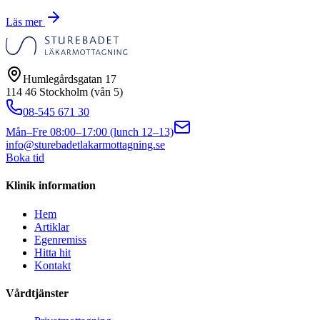
Läs mer
Humlegårdsgatan 17
114 46 Stockholm (vån 5)
08-545 671 30
Mån–Fre 08:00–17:00 (lunch 12–13)
info@sturebadetlakarmottagning.se
Boka tid
Klinik information
Hem
Artiklar
Egenremiss
Hitta hit
Kontakt
Vårdtjänster