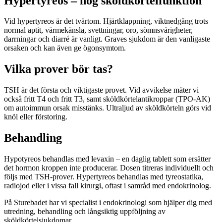
Hypertyreos – hög sköldkörtelfunktion
Vid hypertyreos är det tvärtom. Hjärtklappning, viktnedgång trots
normal aptit, värmekänsla, svettningar, oro, sömnsvårigheter,
darrningar och diarré är vanligt. Graves sjukdom är den vanligaste
orsaken och kan även ge ögonsymtom.
Vilka prover bör tas?
TSH är det första och viktigaste provet. Vid avvikelse mäter vi
också fritt T4 och fritt T3, samt sköldkörtelantikroppar (TPO-AK)
om autoimmun orsak misstänks. Ultraljud av sköldkörteln görs vid
knöl eller förstoring.
Behandling
Hypotyreos behandlas med levaxin – en daglig tablett som ersätter
det hormon kroppen inte producerar. Dosen titreras individuellt och
följs med TSH-prover. Hypertyreos behandlas med tyreostatika,
radiojod eller i vissa fall kirurgi, oftast i samråd med endokrinolog.
På Sturebadet har vi specialist i endokrinologi som hjälper dig med
utredning, behandling och långsiktig uppföljning av
sköldkörtelsjukdomar.