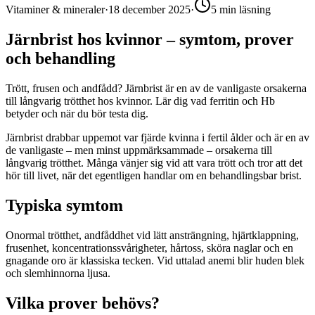
Vitaminer & mineraler
·
18 december 2025
·
5
min läsning
Järnbrist hos kvinnor – symtom, prover
och behandling
Trött, frusen och andfådd? Järnbrist är en av de vanligaste orsakerna
till långvarig trötthet hos kvinnor. Lär dig vad ferritin och Hb
betyder och när du bör testa dig.
Järnbrist drabbar uppemot var fjärde kvinna i fertil ålder och är en av
de vanligaste – men minst uppmärksammade – orsakerna till
långvarig trötthet. Många vänjer sig vid att vara trött och tror att det
hör till livet, när det egentligen handlar om en behandlingsbar brist.
Typiska symtom
Onormal trötthet, andfåddhet vid lätt ansträngning, hjärtklappning,
frusenhet, koncentrationssvårigheter, hårtoss, sköra naglar och en
gnagande oro är klassiska tecken. Vid uttalad anemi blir huden blek
och slemhinnorna ljusa.
Vilka prover behövs?