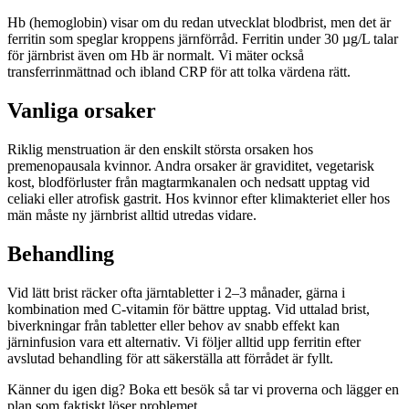
Hb (hemoglobin) visar om du redan utvecklat blodbrist, men det är
ferritin som speglar kroppens järnförråd. Ferritin under 30 µg/L talar
för järnbrist även om Hb är normalt. Vi mäter också
transferrinmättnad och ibland CRP för att tolka värdena rätt.
Vanliga orsaker
Riklig menstruation är den enskilt största orsaken hos
premenopausala kvinnor. Andra orsaker är graviditet, vegetarisk
kost, blodförluster från magtarmkanalen och nedsatt upptag vid
celiaki eller atrofisk gastrit. Hos kvinnor efter klimakteriet eller hos
män måste ny järnbrist alltid utredas vidare.
Behandling
Vid lätt brist räcker ofta järntabletter i 2–3 månader, gärna i
kombination med C-vitamin för bättre upptag. Vid uttalad brist,
biverkningar från tabletter eller behov av snabb effekt kan
järninfusion vara ett alternativ. Vi följer alltid upp ferritin efter
avslutad behandling för att säkerställa att förrådet är fyllt.
Känner du igen dig? Boka ett besök så tar vi proverna och lägger en
plan som faktiskt löser problemet.