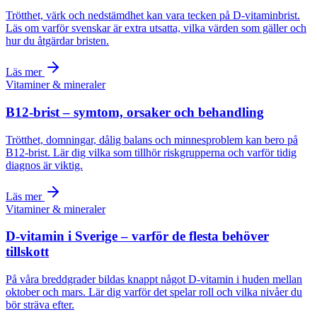
Trötthet, värk och nedstämdhet kan vara tecken på D-vitaminbrist.
Läs om varför svenskar är extra utsatta, vilka värden som gäller och
hur du åtgärdar bristen.
Läs mer
Vitaminer & mineraler
B12-brist – symtom, orsaker och behandling
Trötthet, domningar, dålig balans och minnesproblem kan bero på
B12-brist. Lär dig vilka som tillhör riskgrupperna och varför tidig
diagnos är viktig.
Läs mer
Vitaminer & mineraler
D-vitamin i Sverige – varför de flesta behöver
tillskott
På våra breddgrader bildas knappt något D-vitamin i huden mellan
oktober och mars. Lär dig varför det spelar roll och vilka nivåer du
bör sträva efter.