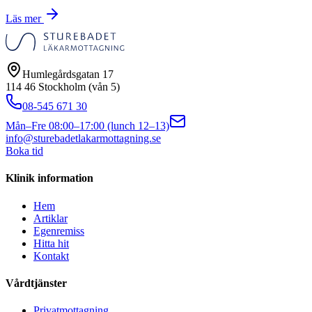
Läs mer
Humlegårdsgatan 17
114 46 Stockholm (vån 5)
08-545 671 30
Mån–Fre 08:00–17:00 (lunch 12–13)
info@sturebadetlakarmottagning.se
Boka tid
Klinik information
Hem
Artiklar
Egenremiss
Hitta hit
Kontakt
Vårdtjänster
Privatmottagning